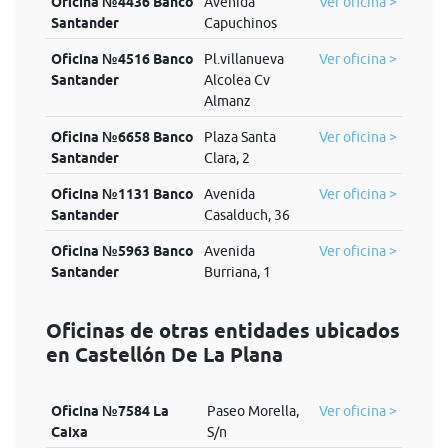
Oficina №4436 Banco
Avenida
Ver oficina >
Santander
Capuchinos
Oficina №4516 Banco
Pl.villanueva
Ver oficina >
Santander
Alcolea Cv
Almanz
Oficina №6658 Banco
Plaza Santa
Ver oficina >
Santander
Clara, 2
Oficina №1131 Banco
Avenida
Ver oficina >
Santander
Casalduch, 36
Oficina №5963 Banco
Avenida
Ver oficina >
Santander
Burriana, 1
Oficinas de otras entidades ubicados
en Castellón De La Plana
Oficina №7584 La
Paseo Morella,
Ver oficina >
Caixa
S/n