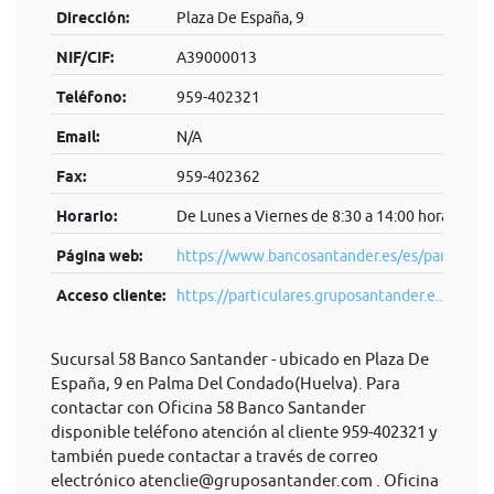
Dirección:
Plaza De España, 9
NIF/CIF:
A39000013
Teléfono:
959-402321
Email:
N/A
Fax:
959-402362
Horario:
De Lunes a Viernes de 8:30 a 14:00 horas.
Página web:
https://www.bancosantander.es/es/particular
Acceso cliente:
https://particulares.gruposantander.e...
Sucursal 58 Banco Santander - ubicado en Plaza De
España, 9 en Palma Del Condado(Huelva). Para
contactar con Oficina 58 Banco Santander
disponible teléfono atención al cliente 959-402321 y
también puede contactar a través de correo
electrónico
atenclie@gruposantander.com
. Oficina