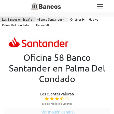
Los Bancos en España
⭐Banco Santander⭐
Oficinas ▶️
Huelva
Palma Del Condado
Oficina 58
Oficina 58 Banco
Santander en Palma Del
Condado
Los clientes valoran
555 opiniones de usuarios
Información general