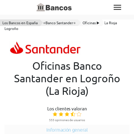
Los Bancos en España
⭐Banco Santander⭐
Oficinas ▶️
La Rioja
Logroño
Oficinas Banco
Santander en Logroño
(La Rioja)
Los clientes valoran
555 opiniones de usuarios
Información general