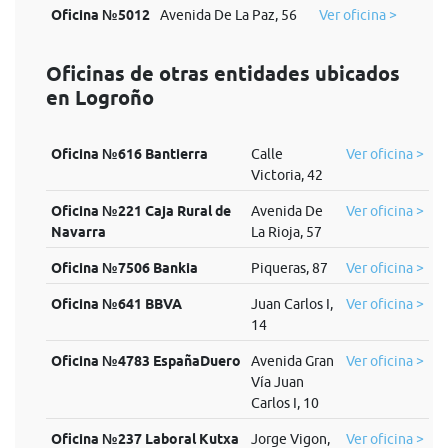
Oficina №5012
Avenida De La Paz, 56
Ver oficina >
Oficinas de otras entidades ubicados
en Logroño
Oficina №616 Bantierra
Calle
Ver oficina >
Victoria, 42
Oficina №221 Caja Rural de
Avenida De
Ver oficina >
Navarra
La Rioja, 57
Oficina №7506 Bankia
Piqueras, 87
Ver oficina >
Oficina №641 BBVA
Juan Carlos I,
Ver oficina >
14
Oficina №4783 EspañaDuero
Avenida Gran
Ver oficina >
Vía Juan
Carlos I, 10
Oficina №237 Laboral Kutxa
Jorge Vigon,
Ver oficina >