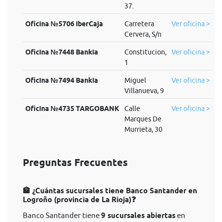
37.
Oficina №5706 IberCaja
Carretera
Ver oficina >
Cervera, S/n
Oficina №7448 Bankia
Constitucion,
Ver oficina >
1
Oficina №7494 Bankia
Miguel
Ver oficina >
Villanueva, 9
Oficina №4735 TARGOBANK
Calle
Ver oficina >
Marques De
Murrieta, 30
Preguntas Frecuentes
🏦 ¿Cuántas sucursales tiene Banco Santander en
Logroño (provincia de La Rioja)❓
Banco Santander tiene
9 sucursales abiertas
en