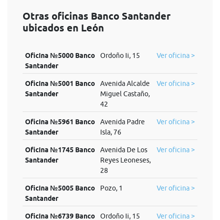
Otras oficinas Banco Santander
ubicados en León
Oficina №5000 Banco
Ordoño Ii, 15
Ver oficina >
Santander
Oficina №5001 Banco
Avenida Alcalde
Ver oficina >
Santander
Miguel Castaño,
42
Oficina №5961 Banco
Avenida Padre
Ver oficina >
Santander
Isla, 76
Oficina №1745 Banco
Avenida De Los
Ver oficina >
Santander
Reyes Leoneses,
28
Oficina №5005 Banco
Pozo, 1
Ver oficina >
Santander
Oficina №6739 Banco
Ordoño Ii, 15
Ver oficina >