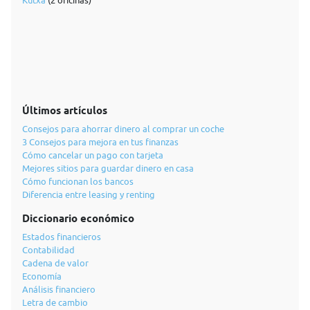
Kutxa
(2 oficinas)
Últimos artículos
Consejos para ahorrar dinero al comprar un coche
3 Consejos para mejora en tus finanzas
Cómo cancelar un pago con tarjeta
Mejores sitios para guardar dinero en casa
Cómo funcionan los bancos
Diferencia entre leasing y renting
Diccionario económico
Estados financieros
Contabilidad
Cadena de valor
Economía
Análisis financiero
Letra de cambio