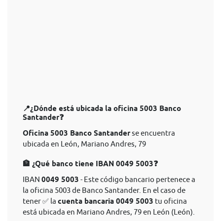
📍¿Dónde está ubicada la oficina 5003 Banco
Santander❓
Oficina 5003 Banco Santander
se encuentra
ubicada en León, Mariano Andres, 79
🏦 ¿Qué banco tiene IBAN 0049 5003❓
IBAN
0049 5003
- Este código bancario pertenece a
la oficina 5003 de Banco Santander. En el caso de
tener ✅ la
cuenta bancaria 0049 5003
tu oficina
está ubicada en Mariano Andres, 79 en León (León).