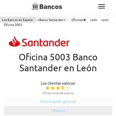
Los Bancos en España
⭐Banco Santander⭐
Oficinas ▶️
León
León
Oficina 5003
Oficina 5003 Banco
Santander en León
Los clientes valoran
555 opiniones de usuarios
Información general
Oficinas