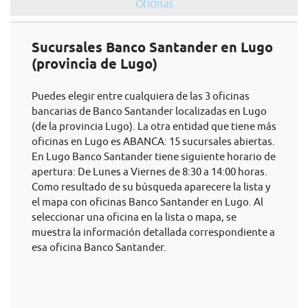
Oficinas
Sucursales Banco Santander en Lugo
(provincia de Lugo)
Puedes elegir entre cualquiera de las 3 oficinas
bancarias de Banco Santander localizadas en Lugo
(de la provincia Lugo). La otra entidad que tiene más
oficinas en Lugo es ABANCA: 15 sucursales abiertas.
En Lugo Banco Santander tiene siguiente horario de
apertura: De Lunes a Viernes de 8:30 a 14:00 horas.
Como resultado de su búsqueda aparecere la lista y
el mapa con oficinas Banco Santander en Lugo. Al
seleccionar una oficina en la lista o mapa, se
muestra la información detallada correspondiente a
esa oficina Banco Santander.