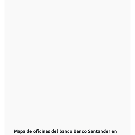
Mapa de oficinas del banco Banco Santander en