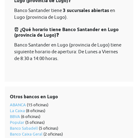
Lugo (provincia de Lugo)❓
Banco Santander tiene
3 sucursales abiertas
en
Lugo (provincia de Lugo).
⏰ ¿Qué horario tiene Banco Santander en Lugo
(provincia de Lugo)❓
Banco Santander en Lugo (provincia de Lugo) tiene
siguiente horario de apertura: De Lunes a Viernes
de 8:30 a 14:00 horas.
Otros bancos en Lugo
ABANCA
(15 oficinas)
La Caixa
(8 oficinas)
BBVA
(6 oficinas)
Popular
(5 oficinas)
Banco Sabadell
(5 oficinas)
Banco Caixa Geral
(2 oficinas)