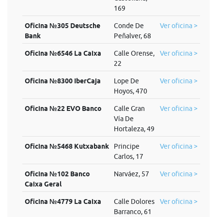
169
Oficina №305 Deutsche
Conde De
Ver oficina >
Bank
Peñalver, 68
Oficina №6546 La Caixa
Calle Orense,
Ver oficina >
22
Oficina №8300 IberCaja
Lope De
Ver oficina >
Hoyos, 470
Oficina №22 EVO Banco
Calle Gran
Ver oficina >
Vía De
Hortaleza, 49
Oficina №5468 Kutxabank
Principe
Ver oficina >
Carlos, 17
Oficina №102 Banco
Narváez, 57
Ver oficina >
Caixa Geral
Oficina №4779 La Caixa
Calle Dolores
Ver oficina >
Barranco, 61