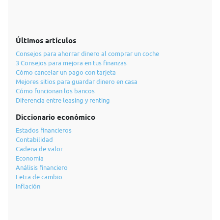
Últimos artículos
Consejos para ahorrar dinero al comprar un coche
3 Consejos para mejora en tus finanzas
Cómo cancelar un pago con tarjeta
Mejores sitios para guardar dinero en casa
Cómo funcionan los bancos
Diferencia entre leasing y renting
Diccionario económico
Estados financieros
Contabilidad
Cadena de valor
Economía
Análisis financiero
Letra de cambio
Inflación