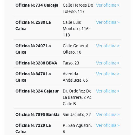
Oficina №734 Unicaja
Calle Heroes De
Ver oficina >
Toledo, 117
Oficina №2580 La
Calle Luis
Ver oficina >
Caixa
Montoto, 116-
118
Oficina №2407 La
Calle General
Ver oficina >
Caixa
Ollero, 10
Oficina №3288 BBVA
Tarso, 23
Ver oficina >
Oficina №8470 La
Avenida
Ver oficina >
Caixa
Andalucia, 65
Oficina №324 Cajasur
Dr. Ordoñez De
Ver oficina >
La Barrera, 2 Ac
Calle B
Oficina №7895 Bankia
San Jacinto, 22
Ver oficina >
Oficina №7229 La
Pl. San Agustin,
Ver oficina >
Caixa
6