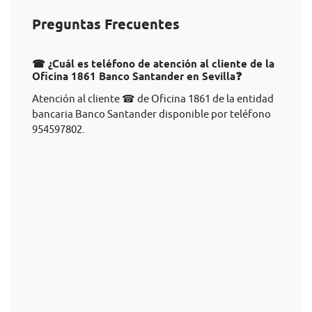
Preguntas Frecuentes
☎ ¿Cuál es teléfono de atención al cliente de la
Oficina 1861 Banco Santander en Sevilla❓
Atención al cliente ☎ de Oficina 1861 de la entidad
bancaria Banco Santander disponible por teléfono
954597802.