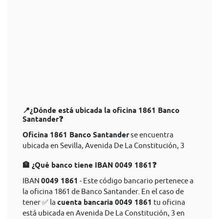
📍¿Dónde está ubicada la oficina 1861 Banco
Santander❓
Oficina 1861 Banco Santander
se encuentra
ubicada en Sevilla, Avenida De La Constitución, 3
🏦 ¿Qué banco tiene IBAN 0049 1861❓
IBAN
0049 1861
- Este código bancario pertenece a
la oficina 1861 de Banco Santander. En el caso de
tener ✅ la
cuenta bancaria 0049 1861
tu oficina
está ubicada en Avenida De La Constitución, 3 en