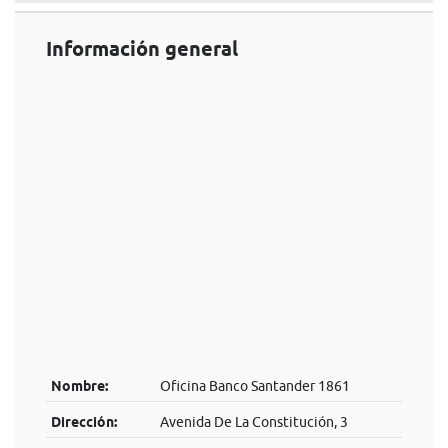
Información general
Nombre:
Oficina Banco Santander 1861
Dirección:
Avenida De La Constitución, 3