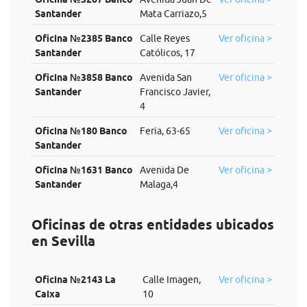
Santander
Mata Carriazo,5
Oficina №2385 Banco
Calle Reyes
Ver oficina >
Santander
Católicos, 17
Oficina №3858 Banco
Avenida San
Ver oficina >
Santander
Francisco Javier,
4
Oficina №180 Banco
Feria, 63-65
Ver oficina >
Santander
Oficina №1631 Banco
Avenida De
Ver oficina >
Santander
Malaga,4
Oficinas de otras entidades ubicados
en Sevilla
Oficina №2143 La
Calle Imagen,
Ver oficina >
Caixa
10