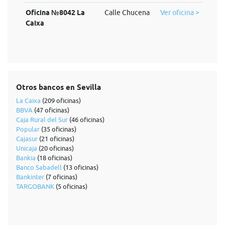
Oficina №8042 La
Calle Chucena
Ver oficina >
Caixa
Otros bancos en Sevilla
La Caixa
(209 oficinas)
BBVA
(47 oficinas)
Caja Rural del Sur
(46 oficinas)
Popular
(35 oficinas)
Cajasur
(21 oficinas)
Unicaja
(20 oficinas)
Bankia
(18 oficinas)
Banco Sabadell
(13 oficinas)
Bankinter
(7 oficinas)
TARGOBANK
(5 oficinas)