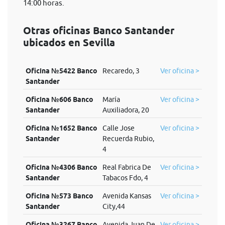
14:00 horas.
Otras oficinas Banco Santander
ubicados en Sevilla
Oficina №5422 Banco
Recaredo, 3
Ver oficina >
Santander
Oficina №606 Banco
María
Ver oficina >
Santander
Auxiliadora, 20
Oficina №1652 Banco
Calle Jose
Ver oficina >
Santander
Recuerda Rubio,
4
Oficina №4306 Banco
Real Fabrica De
Ver oficina >
Santander
Tabacos Fdo, 4
Oficina №573 Banco
Avenida Kansas
Ver oficina >
Santander
City,44
Oficina №3267 Banco
Avenida Juan De
Ver oficina >