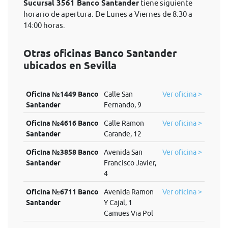
Sucursal 3561 Banco Santander
tiene siguiente
horario de apertura: De Lunes a Viernes de 8:30 a
14:00 horas.
Otras oficinas Banco Santander
ubicados en Sevilla
Oficina №1449 Banco
Calle San
Ver oficina >
Santander
Fernando, 9
Oficina №4616 Banco
Calle Ramon
Ver oficina >
Santander
Carande, 12
Oficina №3858 Banco
Avenida San
Ver oficina >
Santander
Francisco Javier,
4
Oficina №6711 Banco
Avenida Ramon
Ver oficina >
Santander
Y Cajal, 1
Camues Via Pol