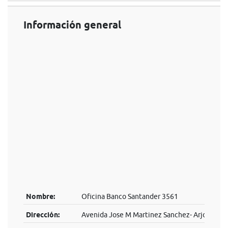
Información general
Nombre:
Oficina Banco Santander 3561
Dirección:
Avenida Jose M Martinez Sanchez- Arjona, 41