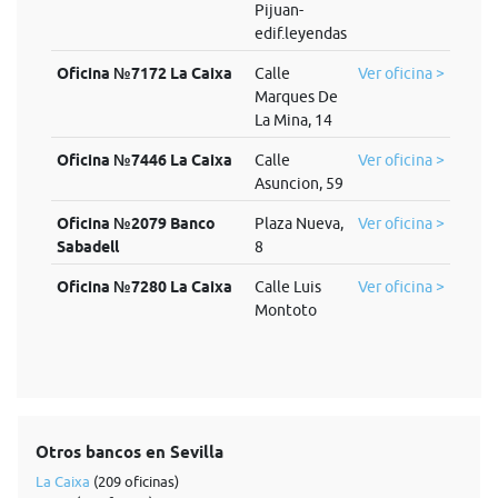
Pijuan-
edif.leyendas
Oficina №7172 La Caixa
Calle
Ver oficina >
Marques De
La Mina, 14
Oficina №7446 La Caixa
Calle
Ver oficina >
Asuncion, 59
Oficina №2079 Banco
Plaza Nueva,
Ver oficina >
Sabadell
8
Oficina №7280 La Caixa
Calle Luis
Ver oficina >
Montoto
Otros bancos en Sevilla
La Caixa
(209 oficinas)