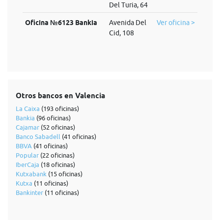
Del Turia, 64
Oficina №6123 Bankia
Avenida Del
Ver oficina >
Cid, 108
Otros bancos en Valencia
La Caixa
(193 oficinas)
Bankia
(96 oficinas)
Cajamar
(52 oficinas)
Banco Sabadell
(41 oficinas)
BBVA
(41 oficinas)
Popular
(22 oficinas)
IberCaja
(18 oficinas)
Kutxabank
(15 oficinas)
Kutxa
(11 oficinas)
Bankinter
(11 oficinas)