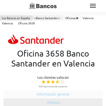
Los Bancos en España
⭐Banco Santander⭐
Oficinas ▶️
Valencia
Valencia
Oficina 3658
Oficina 3658 Banco
Santander en Valencia
Los clientes valoran
555 opiniones de usuarios
Información general
Oficinas