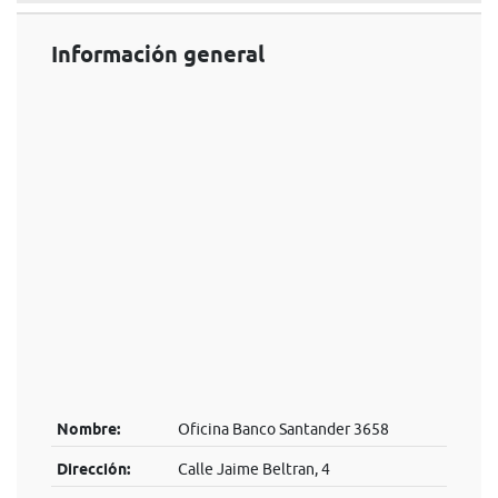
Información general
Nombre:
Oficina Banco Santander 3658
Dirección:
Calle Jaime Beltran, 4