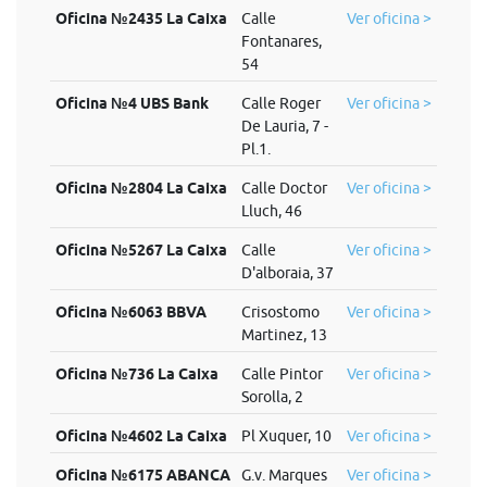
Oficina №2435 La Caixa
Calle
Ver oficina >
Fontanares,
54
Oficina №4 UBS Bank
Calle Roger
Ver oficina >
De Lauria, 7 -
Pl.1.
Oficina №2804 La Caixa
Calle Doctor
Ver oficina >
Lluch, 46
Oficina №5267 La Caixa
Calle
Ver oficina >
D'alboraia, 37
Oficina №6063 BBVA
Crisostomo
Ver oficina >
Martinez, 13
Oficina №736 La Caixa
Calle Pintor
Ver oficina >
Sorolla, 2
Oficina №4602 La Caixa
Pl Xuquer, 10
Ver oficina >
Oficina №6175 ABANCA
G.v. Marques
Ver oficina >