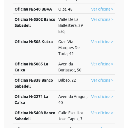
Oficina №540 BBVA
Olta, 48
Ver oficina >
Oficina №5502 Banco
Valle De La
Ver oficina >
Sabadell
Ballestera, 39
Esq
Oficina №508 Kutxa
Gran Via
Ver oficina >
Marques De
Turia, 42
Oficina №5085 La
Avenida
Ver oficina >
Caixa
Burjassot, 50
Oficina №338 Banco
Bilbao, 22
Ver oficina >
Sabadell
Oficina №2271 La
Avenida Aragon,
Ver oficina >
Caixa
40
Oficina №5408 Banco
Calle Escultor
Ver oficina >
Sabadell
Jose Capuz, 7