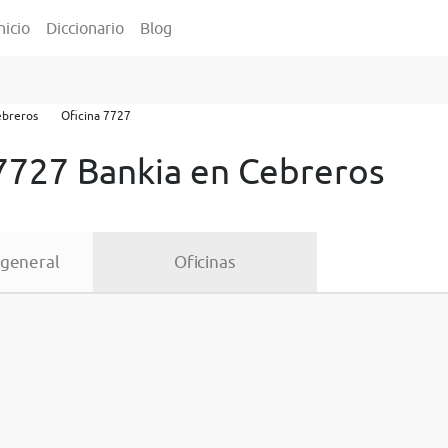
nicio
Diccionario
Blog
ebreros
Oficina 7727
 7727 Bankia en Cebreros
 general
Oficinas