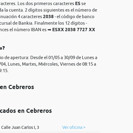
racteres. Los dos primeros caracteres
ES
se
da la cuenta. 2 dígitos siguientes es el número de
tinuación 4 caracteres
2038
- el código de banco
cursal de Bankia. Finalmente los 12 dígitos -
onces el nùmero IBAN es ➡
ESXX 2038 7727 XX
ia❓
io de apertura: Desde el 01/05 a 30/09 de Lunes a
/04, Lunes, Martes, Miércoles, Viernes de 08:15 a
9:15.
 en Cebreros
icados en Cebreros
Calle Juan Carlos I, 3
Ver oficina >