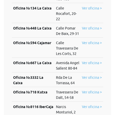
Oficina №134 La Caixa
Calle
Ver oficina >
Rocafort, 20-
22
Oficina №448 La Caixa
Calle Pomar
Ver oficina >
De Baix, 29-31
Oficina №594 Cajamar
Calle
Ver oficina >
Travessera De
Les Corts, 32
Oficina №667 La Caixa
Avenida Angel
Ver oficina >
Sallent 80-84
Oficina №3332 La
Rda De La
Ver oficina >
Caixa
Torrassa, 64
Oficina №718 Kutxa
Travessera De
Ver oficina >
Dalt, 54-58
Oficina №8116 IberCaja
Narcis
Ver oficina >
Monturiol, 2