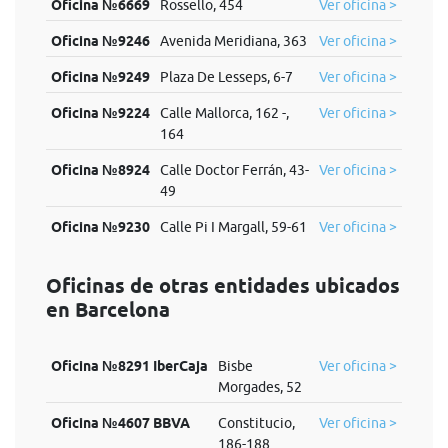
Oficina №6669
Rossello, 454
Ver oficina >
Oficina №9246
Avenida Meridiana, 363
Ver oficina >
Oficina №9249
Plaza De Lesseps, 6-7
Ver oficina >
Oficina №9224
Calle Mallorca, 162 -,
Ver oficina >
164
Oficina №8924
Calle Doctor Ferrán, 43-
Ver oficina >
49
Oficina №9230
Calle Pi I Margall, 59-61
Ver oficina >
Oficinas de otras entidades ubicados
en Barcelona
Oficina №8291 IberCaja
Bisbe
Ver oficina >
Morgades, 52
Oficina №4607 BBVA
Constitucio,
Ver oficina >
186-188