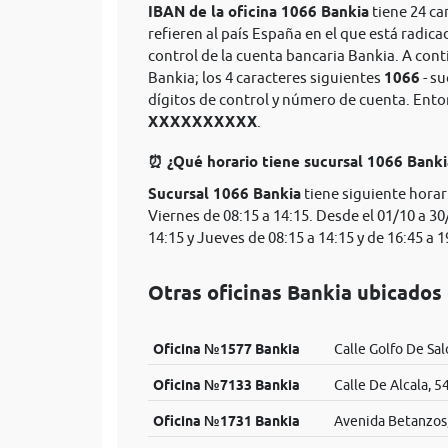
IBAN de la oficina 1066 Bankia
tiene 24 ca
refieren al país España en el que está radica
control de la cuenta bancaria Bankia. A con
Bankia; los 4 caracteres siguientes
1066
- su
dígitos de control y número de cuenta. Ent
XXXXXXXXXX
.
⏰ ¿Qué horario tiene sucursal 1066 Bank
Sucursal 1066 Bankia
tiene siguiente horar
Viernes de 08:15 a 14:15. Desde el 01/10 a 30
14:15 y Jueves de 08:15 a 14:15 y de 16:45 a 1
Otras oficinas Bankia ubicados
Oficina №1577 Bankia
Calle Golfo De Sal
Oficina №7133 Bankia
Calle De Alcala, 5
Oficina №1731 Bankia
Avenida Betanzos