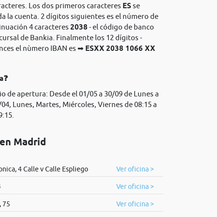
racteres. Los dos primeros caracteres
ES
se
da la cuenta. 2 dígitos siguientes es el número de
tinuación 4 caracteres
2038
- el código de banco
cursal de Bankia. Finalmente los 12 dígitos -
onces el nùmero IBAN es ➡
ESXX 2038 1066 XX
ia❓
io de apertura: Desde el 01/05 a 30/09 de Lunes a
/04, Lunes, Martes, Miércoles, Viernes de 08:15 a
9:15.
 en Madrid
onica, 4 Calle v Calle Espliego
Ver oficina >
4
Ver oficina >
, 75
Ver oficina >