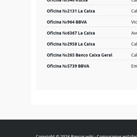
Oficina №340 Kutxa
Ca
Oficina №2131 La Caixa
Ca
Oficina №964 BBVA
Vic
Oficina №6367 La Caixa
Av
Oficina №2958 La Caixa
Cal
Oficina №265 Banco Caixa Geral
Ca
Oficina №5739 BBVA
Em
Copyright © 2026 Bancos.wiki - Comparamos entidade