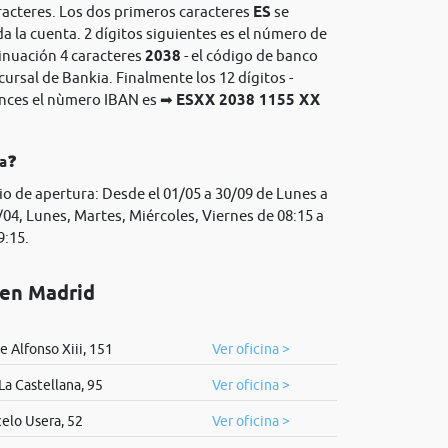
racteres. Los dos primeros caracteres
ES
se
da la cuenta. 2 dígitos siguientes es el número de
tinuación 4 caracteres
2038
- el código de banco
cursal de Bankia. Finalmente los 12 dígitos -
onces el nùmero IBAN es ➡
ESXX 2038 1155 XX
ia❓
io de apertura: Desde el 01/05 a 30/09 de Lunes a
/04, Lunes, Martes, Miércoles, Viernes de 08:15 a
9:15.
 en Madrid
 Alfonso Xiii, 151
Ver oficina >
La Castellana, 95
Ver oficina >
elo Usera, 52
Ver oficina >