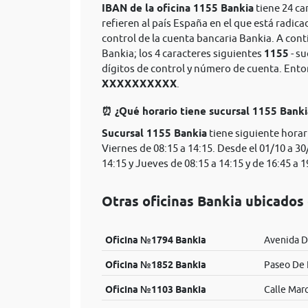
IBAN de la oficina 1155 Bankia
tiene 24 ca
refieren al país España en el que está radica
control de la cuenta bancaria Bankia. A con
Bankia; los 4 caracteres siguientes
1155
- su
dígitos de control y número de cuenta. Ent
XXXXXXXXXX
.
⏰ ¿Qué horario tiene sucursal 1155 Bank
Sucursal 1155 Bankia
tiene siguiente horar
Viernes de 08:15 a 14:15. Desde el 01/10 a 30
14:15 y Jueves de 08:15 a 14:15 y de 16:45 a 1
Otras oficinas Bankia ubicados
Oficina №1794 Bankia
Avenida De
Oficina №1852 Bankia
Paseo De 
Oficina №1103 Bankia
Calle Marc