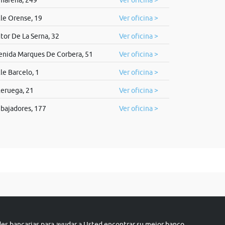
marena, 249
Ver oficina >
lle Orense, 19
Ver oficina >
tor De La Serna, 32
Ver oficina >
enida Marques De Corbera, 51
Ver oficina >
le Barcelo, 1
Ver oficina >
leruega, 21
Ver oficina >
bajadores, 177
Ver oficina >
s bancarias para ayudar a Usted encontrar su mejor banco.