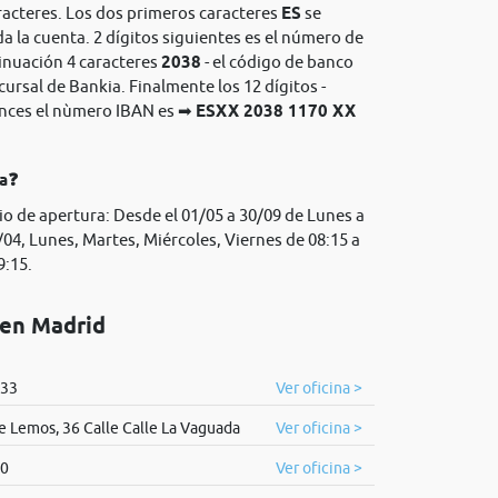
racteres. Los dos primeros caracteres
ES
se
da la cuenta. 2 dígitos siguientes es el número de
tinuación 4 caracteres
2038
- el código de banco
cursal de Bankia. Finalmente los 12 dígitos -
onces el nùmero IBAN es ➡
ESXX 2038 1170 XX
ia❓
io de apertura: Desde el 01/05 a 30/09 de Lunes a
/04, Lunes, Martes, Miércoles, Viernes de 08:15 a
9:15.
 en Madrid
 33
Ver oficina >
 Lemos, 36 Calle Calle La Vaguada
Ver oficina >
20
Ver oficina >