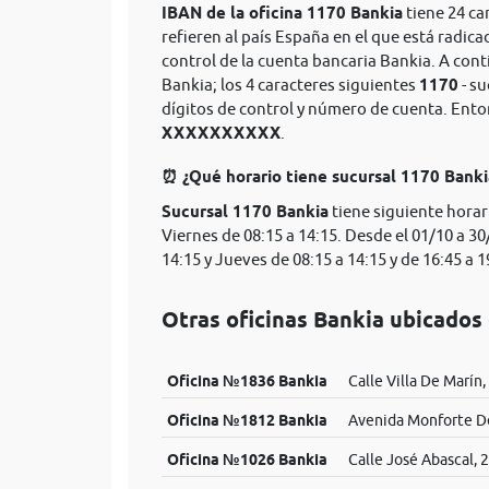
IBAN de la oficina 1170 Bankia
tiene 24 ca
refieren al país España en el que está radica
control de la cuenta bancaria Bankia. A con
Bankia; los 4 caracteres siguientes
1170
- su
dígitos de control y número de cuenta. Ent
XXXXXXXXXX
.
⏰ ¿Qué horario tiene sucursal 1170 Bank
Sucursal 1170 Bankia
tiene siguiente horar
Viernes de 08:15 a 14:15. Desde el 01/10 a 30
14:15 y Jueves de 08:15 a 14:15 y de 16:45 a 1
Otras oficinas Bankia ubicados
Oficina №1836 Bankia
Calle Villa De Marín,
Oficina №1812 Bankia
Avenida Monforte De
Oficina №1026 Bankia
Calle José Abascal, 