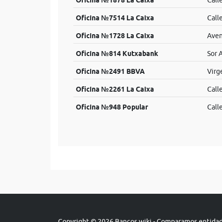
Oficina №1878 La Caixa
Calle
Oficina №7514 La Caixa
Call
Oficina №1728 La Caixa
Aven
Oficina №814 Kutxabank
Sor 
Oficina №2491 BBVA
Virg
Oficina №2261 La Caixa
Calle
Oficina №948 Popular
Calle
Copyright © 2026 Bancos.wiki - Comparamos entidade