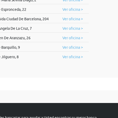
 Maria Sevilla Diago, 2
Ver oficina >
e Espronceda, 22
Ver oficina >
ida Ciudad De Barcelona, 204
Ver oficina >
Angela De La Cruz, 7
Ver oficina >
en De Aranzazu, 26
Ver oficina >
 Barquillo, 9
Ver oficina >
 Jilguero, 8
Ver oficina >
s bancarias para ayudar a Usted encontrar su mejor banco.