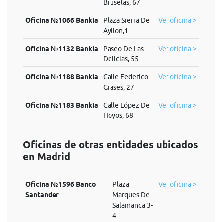
Bruselas, 67
Oficina №1066 Bankia
Plaza Sierra De
Ver oficina >
Ayllon,1
Oficina №1132 Bankia
Paseo De Las
Ver oficina >
Delicias, 55
Oficina №1188 Bankia
Calle Federico
Ver oficina >
Grases, 27
Oficina №1183 Bankia
Calle López De
Ver oficina >
Hoyos, 68
Oficinas de otras entidades ubicados
en Madrid
Oficina №1596 Banco
Plaza
Ver oficina >
Santander
Marques De
Salamanca 3-
4