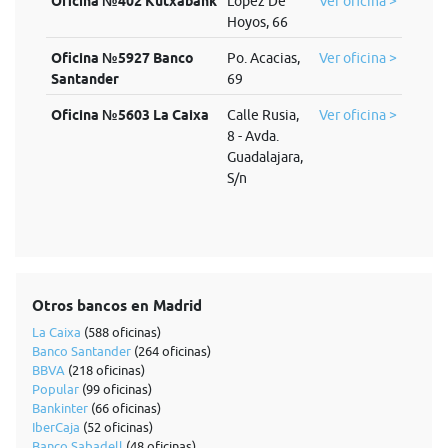
Oficina №402 Kutxabank
López De
Ver oficina >
Hoyos, 66
Oficina №5927 Banco
Po. Acacias,
Ver oficina >
Santander
69
Oficina №5603 La Caixa
Calle Rusia,
Ver oficina >
8 - Avda.
Guadalajara,
S/n
Otros bancos en Madrid
La Caixa
(588 oficinas)
Banco Santander
(264 oficinas)
BBVA
(218 oficinas)
Popular
(99 oficinas)
Bankinter
(66 oficinas)
IberCaja
(52 oficinas)
Banco Sabadell
(48 oficinas)