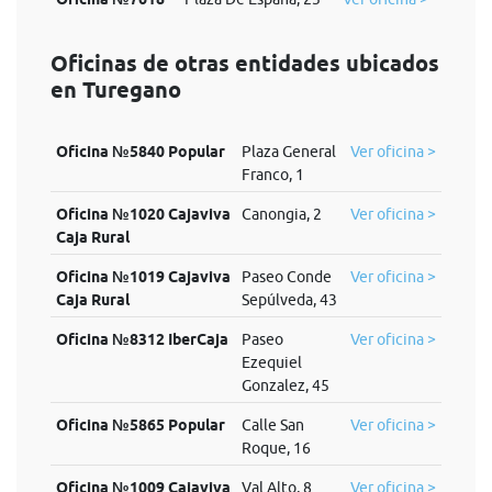
Oficinas de otras entidades ubicados
en Turegano
Oficina №5840 Popular
Plaza General
Ver oficina >
Franco, 1
Oficina №1020 Cajaviva
Canongia, 2
Ver oficina >
Caja Rural
Oficina №1019 Cajaviva
Paseo Conde
Ver oficina >
Caja Rural
Sepúlveda, 43
Oficina №8312 IberCaja
Paseo
Ver oficina >
Ezequiel
Gonzalez, 45
Oficina №5865 Popular
Calle San
Ver oficina >
Roque, 16
Oficina №1009 Cajaviva
Val Alto, 8
Ver oficina >