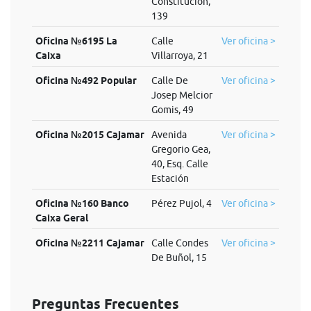
Constitucion,
139
Oficina №6195 La
Calle
Ver oficina >
Caixa
Villarroya, 21
Oficina №492 Popular
Calle De
Ver oficina >
Josep Melcior
Gomis, 49
Oficina №2015 Cajamar
Avenida
Ver oficina >
Gregorio Gea,
40, Esq. Calle
Estación
Oficina №160 Banco
Pérez Pujol, 4
Ver oficina >
Caixa Geral
Oficina №2211 Cajamar
Calle Condes
Ver oficina >
De Buñol, 15
Preguntas Frecuentes