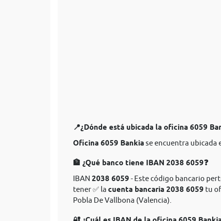
📍¿Dónde está ubicada la oficina 6059 Ba
Oficina 6059 Bankia
se encuentra ubicada e
🏦 ¿Qué banco tiene IBAN 2038 6059❓
IBAN
2038 6059
- Este código bancario pert
tener ✅ la
cuenta bancaria 2038 6059
tu of
Pobla De Vallbona (Valencia).
🔐 ¿Cuál es IBAN de la oficina 6059 Banki