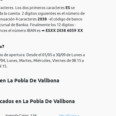
racteres. Los dos primeros caracteres
ES
se
da la cuenta. 2 dígitos siguientes es el número de
tinuación 4 caracteres
2038
- el código de banco
cursal de Bankia. Finalmente los 12 dígitos -
onces el nùmero IBAN es ➡
ESXX 2038 6059 XX
ia❓
io de apertura: Desde el 01/05 a 30/09 de Lunes a
/04, Lunes, Martes, Miércoles, Viernes de 08:15 a
9:15.
 en La Pobla De Vallbona
icados en La Pobla De Vallbona
Avenida Colon, 129
Ver oficina >