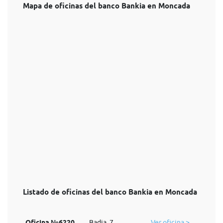
Mapa de oficinas del banco Bankia en Moncada
Listado de oficinas del banco Bankia en Moncada
Oficina №6220
Badia, 7
Ver oficina >