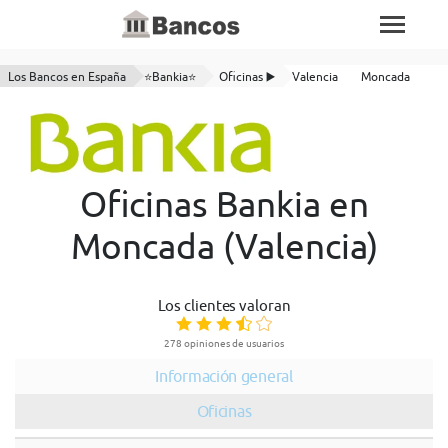
Los Bancos en España
⭐Bankia⭐
Oficinas ▶️
Valencia
Moncada
Oficinas Bankia en
Moncada (Valencia)
Los clientes valoran
278 opiniones de usuarios
Información general
Oficinas