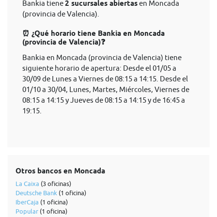
Bankia tiene
2 sucursales abiertas
en Moncada
(provincia de Valencia).
⏰ ¿Qué horario tiene Bankia en Moncada
(provincia de Valencia)❓
Bankia en Moncada (provincia de Valencia) tiene
siguiente horario de apertura: Desde el 01/05 a
30/09 de Lunes a Viernes de 08:15 a 14:15. Desde el
01/10 a 30/04, Lunes, Martes, Miércoles, Viernes de
08:15 a 14:15 y Jueves de 08:15 a 14:15 y de 16:45 a
19:15.
Otros bancos en Moncada
La Caixa
(3 oficinas)
Deutsche Bank
(1 oficina)
IberCaja
(1 oficina)
Popular
(1 oficina)