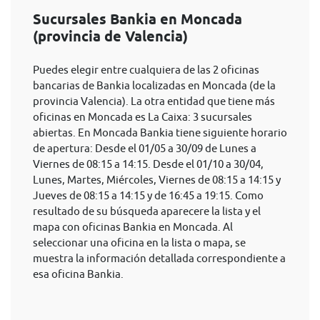
Sucursales Bankia en Moncada
(provincia de Valencia)
Puedes elegir entre cualquiera de las 2 oficinas
bancarias de Bankia localizadas en Moncada (de la
provincia Valencia). La otra entidad que tiene más
oficinas en Moncada es La Caixa: 3 sucursales
abiertas. En Moncada Bankia tiene siguiente horario
de apertura: Desde el 01/05 a 30/09 de Lunes a
Viernes de 08:15 a 14:15. Desde el 01/10 a 30/04,
Lunes, Martes, Miércoles, Viernes de 08:15 a 14:15 y
Jueves de 08:15 a 14:15 y de 16:45 a 19:15. Como
resultado de su búsqueda aparecere la lista y el
mapa con oficinas Bankia en Moncada. Al
seleccionar una oficina en la lista o mapa, se
muestra la información detallada correspondiente a
esa oficina Bankia.