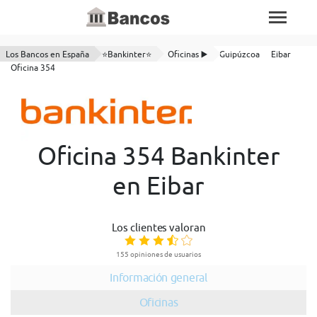
Los Bancos en España
⭐Bankinter⭐
Oficinas ▶️
Guipúzcoa
Eibar
Oficina 354
Oficina 354 Bankinter
en Eibar
Los clientes valoran
155 opiniones de usuarios
Información general
Oficinas