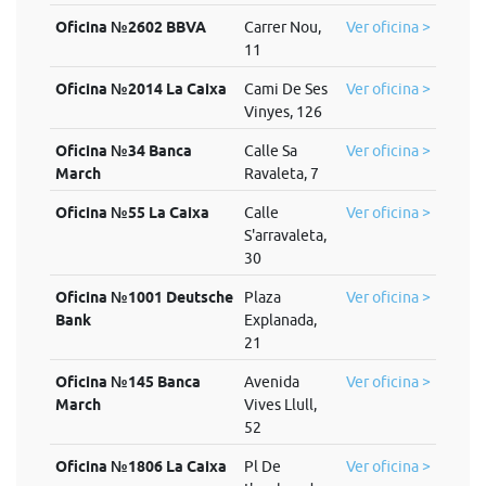
Oficina №2602 BBVA
Carrer Nou,
Ver oficina >
11
Oficina №2014 La Caixa
Cami De Ses
Ver oficina >
Vinyes, 126
Oficina №34 Banca
Calle Sa
Ver oficina >
March
Ravaleta, 7
Oficina №55 La Caixa
Calle
Ver oficina >
S'arravaleta,
30
Oficina №1001 Deutsche
Plaza
Ver oficina >
Bank
Explanada,
21
Oficina №145 Banca
Avenida
Ver oficina >
March
Vives Llull,
52
Oficina №1806 La Caixa
Pl De
Ver oficina >