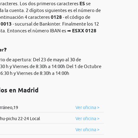
aracteres. Los dos primeros caracteres
ES
se
da la cuenta. 2 dígitos siguientes es el número de
continuación 4 caracteres
0128
- el código de
s
0013
- sucursal de Bankinter. Finalmente los 12
enta. Entonces el nùmero IBAN es ➡
ESXX 0128
er❓
io de apertura: Del 23 de mayo al 30 de
30 h y Viernes de 8:30h a 14:00h Del 1 de Octubre
6:30 h y Viernes de 8:30h a 14:00h
dos en Madrid
rráneo,19
Ver oficina >
hu-pichu 22-24 Local
Ver oficina >
Ver oficina >