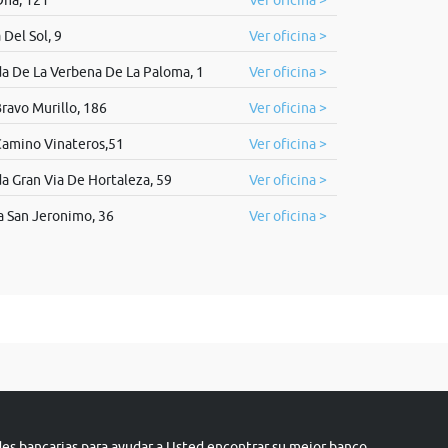
Oña, 121
Ver oficina >
 Del Sol, 9
Ver oficina >
a De La Verbena De La Paloma, 1
Ver oficina >
Bravo Murillo, 186
Ver oficina >
Camino Vinateros,51
Ver oficina >
a Gran Via De Hortaleza, 59
Ver oficina >
a San Jeronimo, 36
Ver oficina >
s bancarias para ayudar a Usted encontrar su mejor banco.