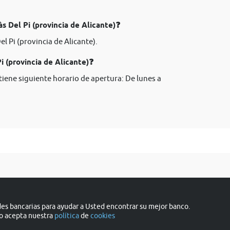
s Del Pi (provincia de Alicante)❓
el Pi (provincia de Alicante).
 (provincia de Alicante)❓
 tiene siguiente horario de apertura: De lunes a
s bancarias para ayudar a Usted encontrar su mejor banco.
do acepta nuestra
política
de
cookies