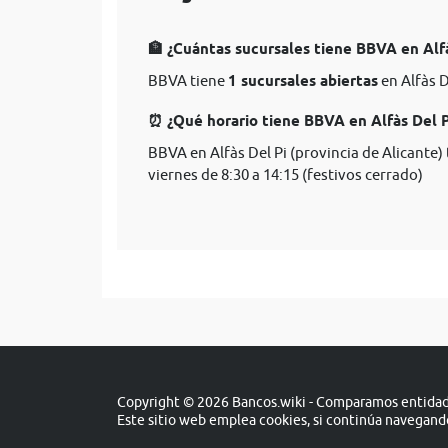
🏦 ¿Cuántas sucursales tiene BBVA en Alfà
BBVA tiene
1 sucursales abiertas
en Alfàs D
⏰ ¿Qué horario tiene BBVA en Alfàs Del Pi
BBVA en Alfàs Del Pi (provincia de Alicante)
viernes de 8:30 a 14:15 (festivos cerrado)
Copyright © 2026 Bancos.wiki - Comparamos entidade
Este sitio web emplea cookies, si continúa navegan