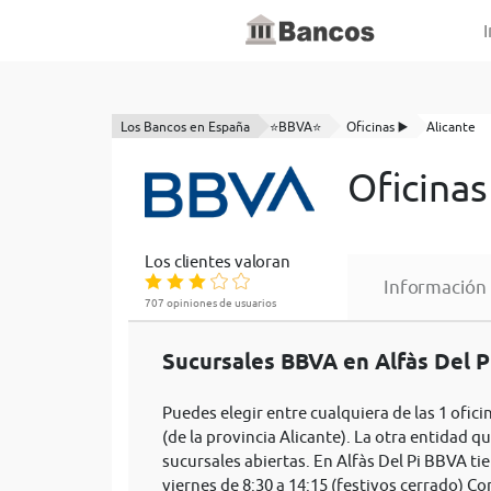
I
Los Bancos en España
⭐BBVA⭐
Oficinas ▶️
Alicante
Oficinas
Los clientes valoran
Información
707 opiniones de usuarios
Sucursales BBVA en Alfàs Del Pi
Puedes elegir entre cualquiera de las 1 ofici
(de la provincia Alicante). La otra entidad qu
sucursales abiertas. En Alfàs Del Pi BBVA ti
viernes de 8:30 a 14:15 (festivos cerrado) C