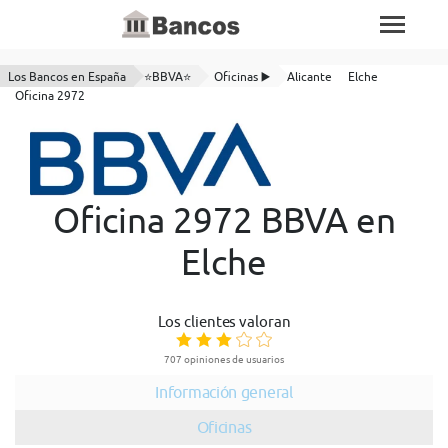
Los Bancos en España
⭐BBVA⭐
Oficinas ▶️
Alicante
Elche
Oficina 2972
Oficina 2972 BBVA en
Elche
Los clientes valoran
707 opiniones de usuarios
Información general
Oficinas