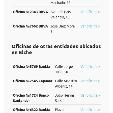
Machado, 55
Oficina №2343 BBVA
Avenida Pais
Ver oficina >
Valencia, 15
Oficina №7662 BBVA
Jose Diez Mora,
Ver oficina >
6
Oficinas de otras entidades ubicados
en Elche
Oficina №5769 Bankia
Calle Jorge
Ver oficina >
Juan, 10
Oficina №2545 Cajamar
Calle Maestro
Ver oficina >
Albéniz, 14
Oficina №1724 Banco
Julio Hervas
Ver oficina >
Santander
Saiz, 1
Oficina №6322 Bankia
Plaza
Ver oficina >