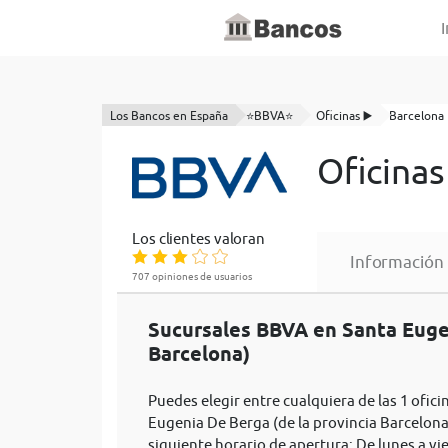
I
Los Bancos en España
⭐BBVA⭐
Oficinas ▶️
Barcelona
Oficina
Los clientes valoran
Información
707 opiniones de usuarios
Sucursales BBVA en Santa Euge
Barcelona)
Puedes elegir entre cualquiera de las 1 ofic
Eugenia De Berga (de la provincia Barcelon
siguiente horario de apertura: De lunes a vi