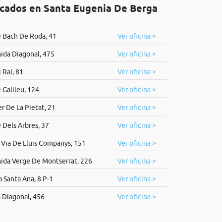
icados en Santa Eugenia De Berga
e Bach De Roda, 41
Ver oficina >
ida Diagonal, 475
Ver oficina >
 Ral, 81
Ver oficina >
e Galileu, 124
Ver oficina >
er De La Pietat, 21
Ver oficina >
e Dels Arbres, 37
Ver oficina >
 Via De Lluis Companys, 151
Ver oficina >
ida Verge De Montserrat, 226
Ver oficina >
a Santa Ana, 8 P-1
Ver oficina >
 Diagonal, 456
Ver oficina >