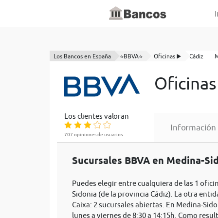
I
Los Bancos en España
⭐BBVA⭐
Oficinas ▶️
Cádiz
M
Oficina
Los clientes valoran
Información
707 opiniones de usuarios
Sucursales BBVA en Medina-Sido
Puedes elegir entre cualquiera de las 1 ofic
Sidonia (de la provincia Cádiz). La otra ent
Caixa: 2 sucursales abiertas. En Medina-Sid
lunes a viernes de 8:30 a 14:15h. Como resul