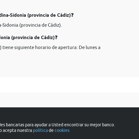
ina-Sidonia (provincia de Cádiz)❓
Sidonia (provincia de Cádiz).
nia (provincia de Cádiz)❓
 tiene siguiente horario de apertura: De lunes a
s bancarias para ayudar a Usted encontrar su mejor banco.
do acepta nuestra
política
de
cookies