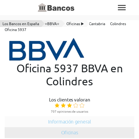
Los Bancos en España
⭐BBVA⭐
Oficinas ▶️
Cantabria
Colindres
Oficina 5937
Oficina 5937 BBVA en
Colindres
Los clientes valoran
707 opiniones de usuarios
Información general
Oficinas