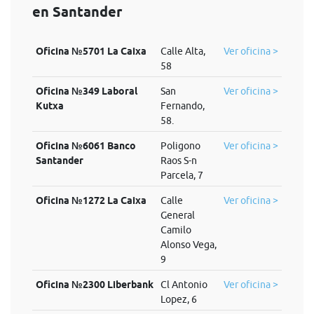
en Santander
Oficina №5701 La Caixa
Calle Alta,
Ver oficina >
58
Oficina №349 Laboral
San
Ver oficina >
Kutxa
Fernando,
58.
Oficina №6061 Banco
Poligono
Ver oficina >
Santander
Raos S-n
Parcela, 7
Oficina №1272 La Caixa
Calle
Ver oficina >
General
Camilo
Alonso Vega,
9
Oficina №2300 Liberbank
Cl Antonio
Ver oficina >
Lopez, 6