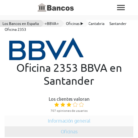
Los Bancos en España
⭐BBVA⭐
Oficinas ▶️
Cantabria
Santander
Oficina 2353
Oficina 2353 BBVA en
Santander
Los clientes valoran
707 opiniones de usuarios
Información general
Oficinas