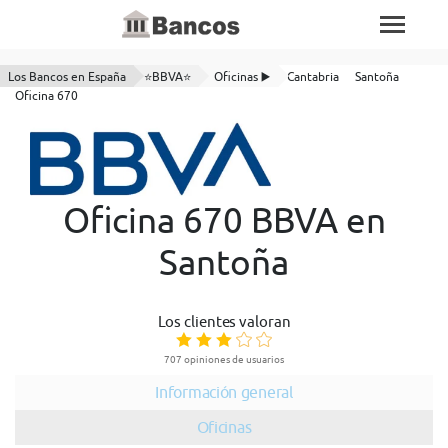
Los Bancos en España
⭐BBVA⭐
Oficinas ▶️
Cantabria
Santoña
Oficina 670
Oficina 670 BBVA en
Santoña
Los clientes valoran
707 opiniones de usuarios
Información general
Oficinas