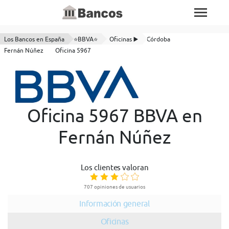
Los Bancos en España
⭐BBVA⭐
Oficinas ▶️
Córdoba
Fernán Núñez
Oficina 5967
Oficina 5967 BBVA en
Fernán Núñez
Los clientes valoran
707 opiniones de usuarios
Información general
Oficinas