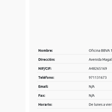
Nombre:
Oficina BBVA 
Dirección:
Avenida Magalu
NIF/CIF:
A48265169
Teléfono:
971131673
Email:
N/A
Fax:
N/A
Horario:
De lunes a vier