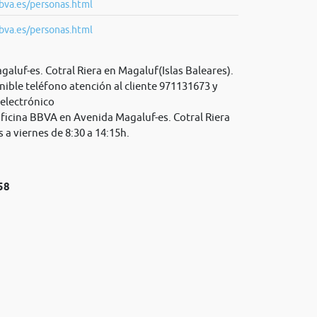
bva.es/personas.html
bva.es/personas.html
aluf-es. Cotral Riera en Magaluf(Islas Baleares).
ible teléfono atención al cliente 971131673 y
 electrónico
Oficina BBVA en Avenida Magaluf-es. Cotral Riera
 a viernes de 8:30 a 14:15h.
58