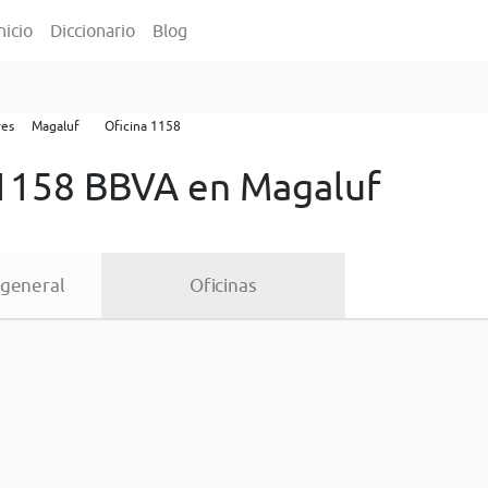
nicio
Diccionario
Blog
res
Magaluf
Oficina 1158
 1158 BBVA en Magaluf
 general
Oficinas