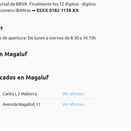
ursal de BBVA. Finalmente los 12 dígitos - dígitos
l nùmero IBAN es ➡
ESXX 0182 1158 XX
A❓
 de apertura: De lunes a viernes de 8:30 a 14:15h.
en Magaluf
icados en Magaluf
Carles I, 2 Mallorca
Ver oficina >
Avenida Magalluf, 11
Ver oficina >