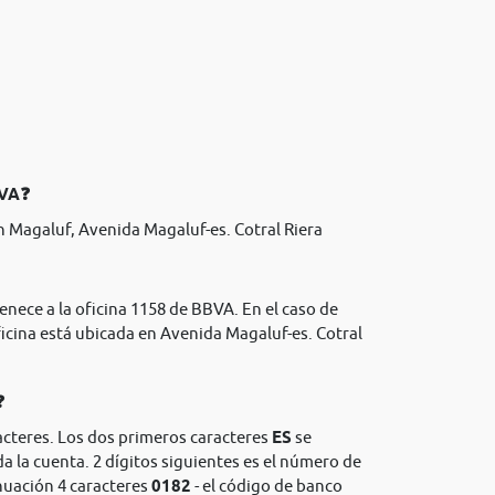
BVA❓
 Magaluf, Avenida Magaluf-es. Cotral Riera
enece a la oficina 1158 de BBVA. En el caso de
icina está ubicada en Avenida Magaluf-es. Cotral
❓
acteres. Los dos primeros caracteres
ES
se
da la cuenta. 2 dígitos siguientes es el número de
nuación 4 caracteres
0182
- el código de banco