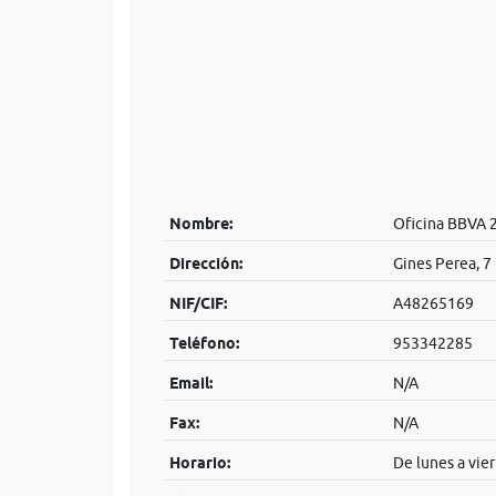
Nombre:
Oficina BBVA 
Dirección:
Gines Perea, 7
NIF/CIF:
A48265169
Teléfono:
953342285
Email:
N/A
Fax:
N/A
Horario:
De lunes a vier