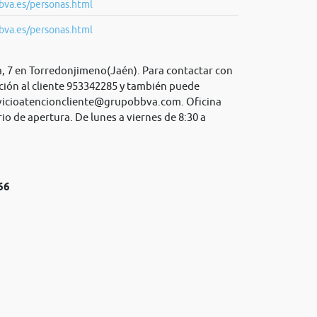
bva.es/personas.html
bva.es/personas.html
a, 7 en Torredonjimeno(Jaén). Para contactar con
ción al cliente 953342285 y también puede
vicioatencioncliente@grupobbva.com
. Oficina
io de apertura. De lunes a viernes de 8:30 a
66