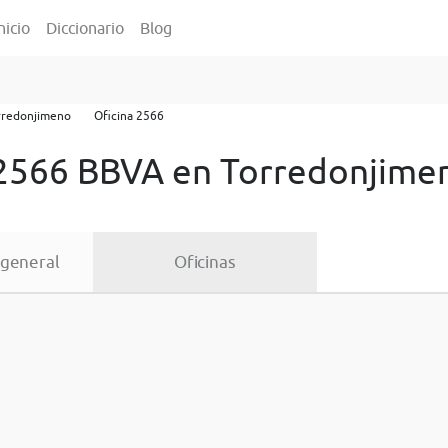
nicio
Diccionario
Blog
rredonjimeno
Oficina 2566
 2566 BBVA en Torredonjime
 general
Oficinas