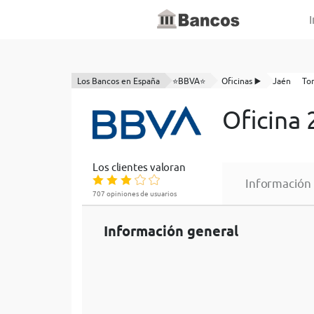
I
Los Bancos en España
⭐BBVA⭐
Oficinas ▶️
Jaén
To
Oficina
Los clientes valoran
Información
707 opiniones de usuarios
Información general