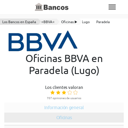
Los Bancos en España
⭐BBVA⭐
Oficinas ▶️
Lugo
Paradela
Oficinas BBVA en
Paradela (Lugo)
Los clientes valoran
707 opiniones de usuarios
Información general
Oficinas