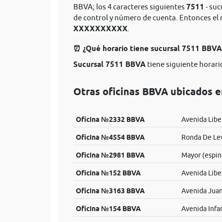
BBVA; los 4 caracteres siguientes
7511
- suc
de control y número de cuenta. Entonces e
XXXXXXXXXX
.
⏰ ¿Qué horario tiene sucursal 7511 BBV
Sucursal 7511 BBVA
tiene siguiente horario
Otras oficinas BBVA ubicados e
Oficina №2332 BBVA
Avenida Liber
Oficina №4554 BBVA
Ronda De Lev
Oficina №2981 BBVA
Mayor (espin
Oficina №152 BBVA
Avenida Libe
Oficina №3163 BBVA
Avenida Juan 
Oficina №154 BBVA
Avenida Infa