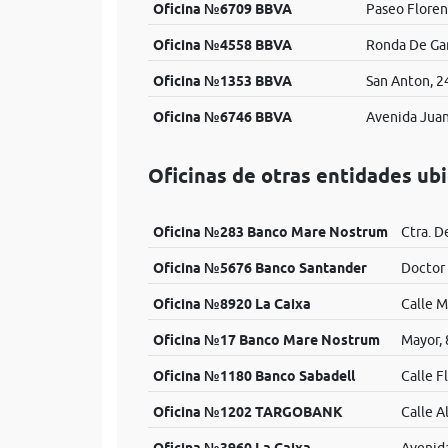
Oficina №6709 BBVA
Paseo Floren
Oficina №4558 BBVA
Ronda De Gar
Oficina №1353 BBVA
San Anton, 2
Oficina №6746 BBVA
Avenida Juan 
Oficinas de otras entidades ub
Oficina №283 Banco Mare Nostrum
Ctra. D
Oficina №5676 Banco Santander
Doctor 
Oficina №8920 La Caixa
Calle M
Oficina №17 Banco Mare Nostrum
Mayor, 
Oficina №1180 Banco Sabadell
Calle F
Oficina №1202 TARGOBANK
Calle A