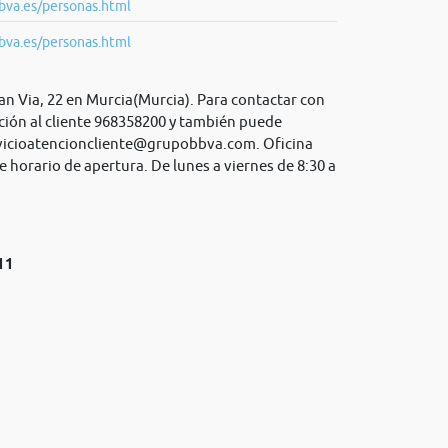
bva.es/personas.html
bva.es/personas.html
n Via, 22 en Murcia(Murcia). Para contactar con
ción al cliente 968358200 y también puede
vicioatencioncliente@grupobbva.com
. Oficina
 horario de apertura. De lunes a viernes de 8:30 a
11