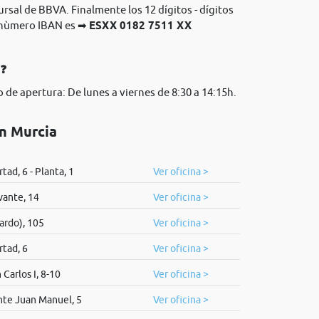
ursal de BBVA. Finalmente los 12 dígitos - dígitos
l nùmero IBAN es ➡
ESXX 0182 7511 XX
A❓
 de apertura: De lunes a viernes de 8:30 a 14:15h.
n Murcia
tad, 6 - Planta, 1
Ver oficina >
ante, 14
Ver oficina >
ardo), 105
Ver oficina >
rtad, 6
Ver oficina >
Carlos I, 8-10
Ver oficina >
nte Juan Manuel, 5
Ver oficina >