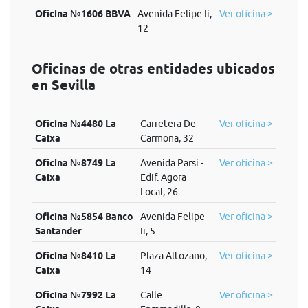
Oficina №1606 BBVA
Avenida Felipe Ii,
Ver oficina >
12
Oficinas de otras entidades ubicados
en Sevilla
Oficina №4480 La
Carretera De
Ver oficina >
Caixa
Carmona, 32
Oficina №8749 La
Avenida Parsi -
Ver oficina >
Caixa
Edif. Agora
Local, 26
Oficina №5854 Banco
Avenida Felipe
Ver oficina >
Santander
Ii, 5
Oficina №8410 La
Plaza Altozano,
Ver oficina >
Caixa
14
Oficina №7992 La
Calle
Ver oficina >