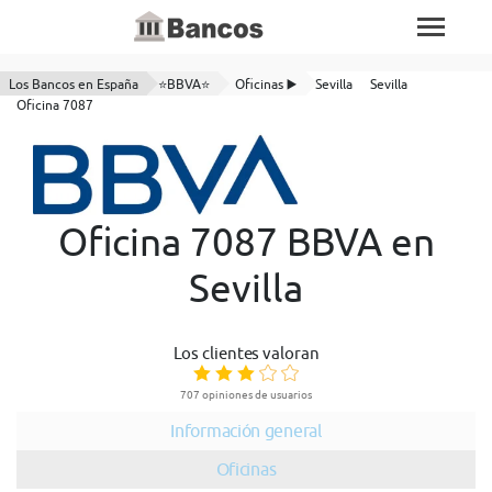
Los Bancos en España
⭐BBVA⭐
Oficinas ▶️
Sevilla
Sevilla
Oficina 7087
Oficina 7087 BBVA en
Sevilla
Los clientes valoran
707 opiniones de usuarios
Información general
Oficinas