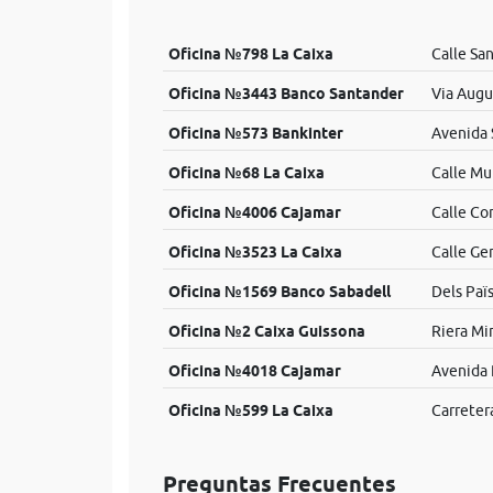
Oficina №798 La Caixa
Calle San
Oficina №3443 Banco Santander
Via Augu
Oficina №573 Bankinter
Avenida S
Oficina №68 La Caixa
Calle Mur
Oficina №4006 Cajamar
Calle Co
Oficina №3523 La Caixa
Calle Gen
Oficina №1569 Banco Sabadell
Dels Paï
Oficina №2 Caixa Guissona
Riera Mi
Oficina №4018 Cajamar
Avenida 
Oficina №599 La Caixa
Carretera
Preguntas Frecuentes