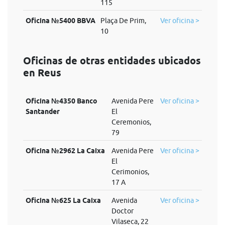
115
Oficina №5400 BBVA
Plaça De Prim,
Ver oficina >
10
Oficinas de otras entidades ubicados
en Reus
Oficina №4350 Banco
Avenida Pere
Ver oficina >
Santander
El
Ceremonios,
79
Oficina №2962 La Caixa
Avenida Pere
Ver oficina >
El
Cerimonios,
17 A
Oficina №625 La Caixa
Avenida
Ver oficina >
Doctor
Vilaseca, 22