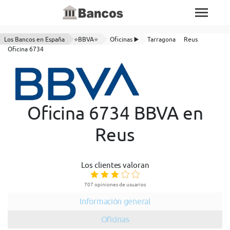
Los Bancos en España
⭐BBVA⭐
Oficinas ▶️
Tarragona
Reus
Oficina 6734
Oficina 6734 BBVA en
Reus
Los clientes valoran
707 opiniones de usuarios
Información general
Oficinas