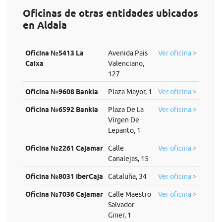
Oficinas de otras entidades ubicados
en Aldaia
Oficina №5413 La
Avenida Pais
Ver oficina >
Caixa
Valenciano,
127
Oficina №9608 Bankia
Plaza Mayor, 1
Ver oficina >
Oficina №6592 Bankia
Plaza De La
Ver oficina >
Virgen De
Lepanto, 1
Oficina №2261 Cajamar
Calle
Ver oficina >
Canalejas, 15
Oficina №8031 IberCaja
Cataluña, 34
Ver oficina >
Oficina №7036 Cajamar
Calle Maestro
Ver oficina >
Salvador
Giner, 1