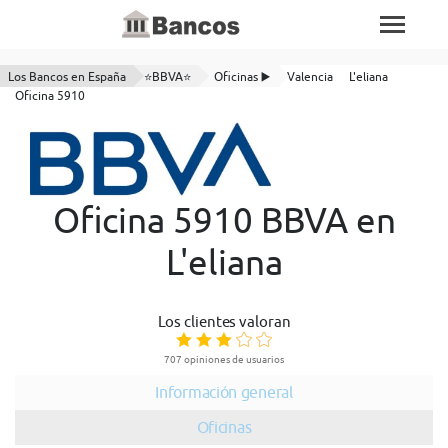
Los Bancos en España
⭐BBVA⭐
Oficinas ▶️
Valencia
L'eliana
Oficina 5910
Oficina 5910 BBVA en
L'eliana
Los clientes valoran
707 opiniones de usuarios
Información general
Oficinas