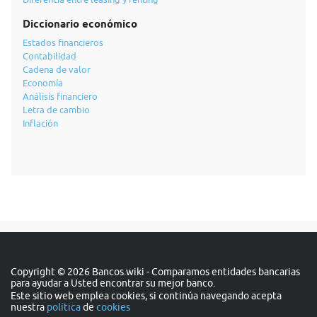
Diccionario económico
Estados financieros
Contabilidad
Cadena de valor
Economía
Análisis financiero
Letra de cambio
Inflación
Copyright © 2026 Bancos.wiki - Comparamos entidades bancarias
para ayudar a Usted encontrar su mejor banco.
Este sitio web emplea cookies, si continúa navegando acepta
nuestra
política
de
cookies