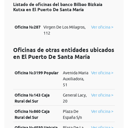
Listado de oficinas del banco Bilbao Bizkaia
Kutxa en El Puerto De Santa María
Oficina №287
Virgen De Los Milagros,
Ver oficina >
112
Oficinas de otras entidades ubicados
en El Puerto De Santa María
Oficina №3199 Popular
Avenida Maria
Ver oficina >
Auxiliadora,
51
Oficina №143 Caja
General Lacy,
Ver oficina >
Rural del Sur
20
Oficina №860 Caja
Plaza De
Ver oficina >
Rural del Sur
España S/n
Oficina №4030 Unicaja
Plaza De La
Ver oficina >