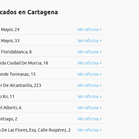
icados en Cartagena
 Mayor, 24
Ver oficina >
 Mayor, 33
Ver oficina >
 Floridablanca, 8
Ver oficina >
ida Ciudad De Murcia, 18
Ver oficina >
onde Torreanaz, 15
Ver oficina >
r De Alcantarilla, 223
Ver oficina >
o Xii, 11
Ver oficina >
l Alberti, 6
Ver oficina >
antiago, 2
Ver oficina >
 De Las Flores, Esq. Calle Ruipérez, 2
Ver oficina >