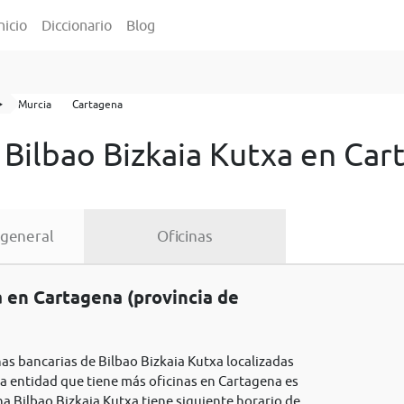
nicio
Diccionario
Blog
️
Murcia
Cartagena
 Bilbao Bizkaia Kutxa en Car
 general
Oficinas
a en Cartagena (provincia de
nas bancarias de Bilbao Bizkaia Kutxa localizadas
ra entidad que tiene más oficinas en Cartagena es
na Bilbao Bizkaia Kutxa tiene siguiente horario de