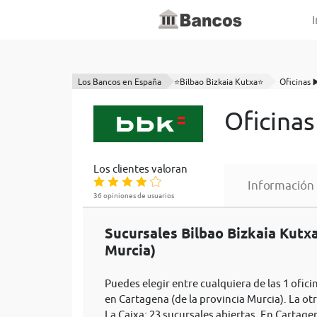
I
Los Bancos en España
⭐Bilbao Bizkaia Kutxa⭐
Oficinas ▶
Oficinas
Los clientes valoran
Información
36 opiniones de usuarios
Sucursales Bilbao Bizkaia Kutx
Murcia)
Puedes elegir entre cualquiera de las 1 ofici
en Cartagena (de la provincia Murcia). La ot
La Caixa: 23 sucursales abiertas. En Cartage