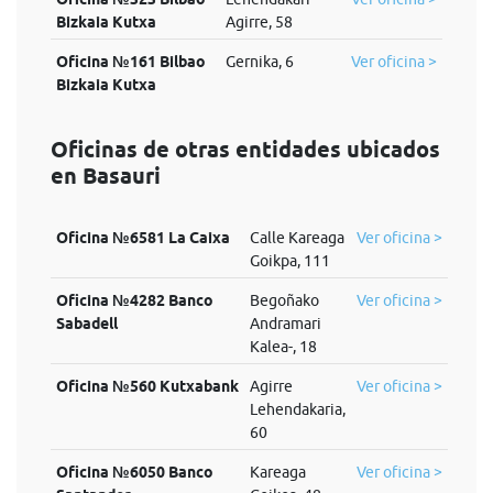
Bizkaia Kutxa
Agirre, 58
Oficina №161 Bilbao
Gernika, 6
Ver oficina >
Bizkaia Kutxa
Oficinas de otras entidades ubicados
en Basauri
Oficina №6581 La Caixa
Calle Kareaga
Ver oficina >
Goikpa, 111
Oficina №4282 Banco
Begoñako
Ver oficina >
Sabadell
Andramari
Kalea-, 18
Oficina №560 Kutxabank
Agirre
Ver oficina >
Lehendakaria,
60
Oficina №6050 Banco
Kareaga
Ver oficina >