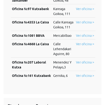
Santander
Goikoa, 48
Oficina №97 Kutxabank
Kareaga
Ver oficina >
Goikoa, 111
Oficina №4353 La Caixa
Calle Kareaga
Ver oficina >
Goikoa, 111
Oficina №1081 BBVA
Mercabilbao
Ver oficina >
Oficina №4668 La Caixa
Calle
Ver oficina >
Lehendakari
Aguirre, 80
Oficina №207 Laboral
Menendez Y
Ver oficina >
Kutxa
Pelayo,3
Oficina №161 Kutxabank
Gernika, 6
Ver oficina >