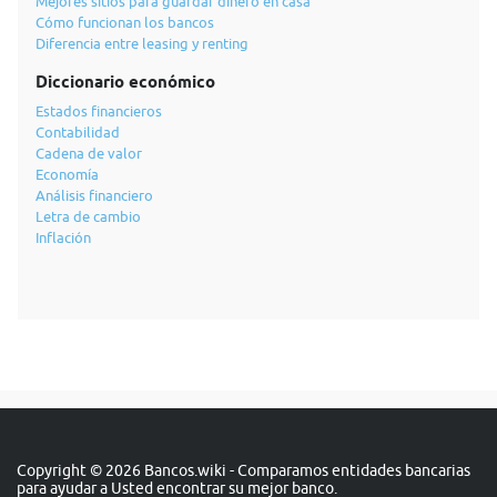
Mejores sitios para guardar dinero en casa
Cómo funcionan los bancos
Diferencia entre leasing y renting
Diccionario económico
Estados financieros
Contabilidad
Cadena de valor
Economía
Análisis financiero
Letra de cambio
Inflación
Copyright © 2026 Bancos.wiki - Comparamos entidades bancarias
para ayudar a Usted encontrar su mejor banco.