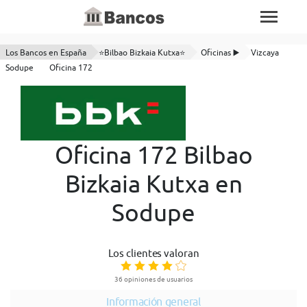
Los Bancos en España
⭐Bilbao Bizkaia Kutxa⭐
Oficinas ▶️
Vizcaya
Sodupe
Oficina 172
Oficina 172 Bilbao
Bizkaia Kutxa en
Sodupe
Los clientes valoran
36 opiniones de usuarios
Información general