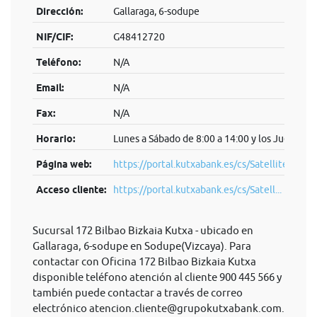
Dirección:
Gallaraga, 6-sodupe
NIF/CIF:
G48412720
Teléfono:
N/A
Email:
N/A
Fax:
N/A
Horario:
Lunes a Sábado de 8:00 a 14:00 y los Jueves de
Página web:
https://portal.kutxabank.es/cs/Satellite/por
Acceso cliente:
https://portal.kutxabank.es/cs/Satell...
Sucursal 172 Bilbao Bizkaia Kutxa - ubicado en
Gallaraga, 6-sodupe en Sodupe(Vizcaya). Para
contactar con Oficina 172 Bilbao Bizkaia Kutxa
disponible teléfono atención al cliente 900 445 566 y
también puede contactar a través de correo
electrónico
atencion.cliente@grupokutxabank.com
.