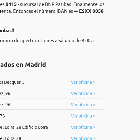
tes
0415
- sucursal de BNP Paribas. Finalmente los
 cuenta. Entonces el nùmero IBAN es ➡
ESXX 0058
aribas❓
orario de apertura: Lunes a Sábado de 8:00 a
cados en Madrid
s Becquer, 3
Ver oficina >
z, 96
Ver oficina >
z, 96
Ver oficina >
 73
Ver oficina >
l Loira, 28 Edificio Loira
Ver oficina >
el Loira, 28
Ver oficina >