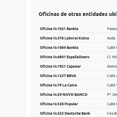
Oficinas de otras entidades ub
Oficina №1031 Bankia
Paseo 
Oficina №376 Laboral Kutxa
Avda. 
Oficina №1064 Bankia
Calle 
Oficina №4801 EspañaDuero
Cl. Hi
Oficina №1921 Cajamar
Aveni
Oficina №1237 BBVA
Calle 
Oficina №79 La Caixa
Calle 
Oficina №29 NOVO BANCO
Pº. De
Oficina №538 Popular
Calle
Oficina №323 Deutsche Bank
Cea B