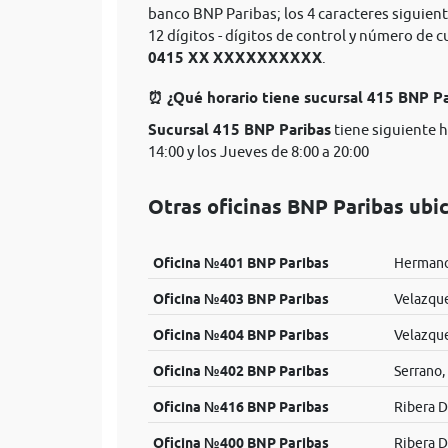
banco BNP Paribas; los 4 caracteres siguien
12 dígitos - dígitos de control y número de
0415 XX XXXXXXXXXX
.
⏰ ¿Qué horario tiene sucursal 415 BNP P
Sucursal 415 BNP Paribas
tiene siguiente h
14:00 y los Jueves de 8:00 a 20:00
Otras oficinas BNP Paribas ubi
Oficina №401 BNP Paribas
Hermano
Oficina №403 BNP Paribas
Velazque
Oficina №404 BNP Paribas
Velazque
Oficina №402 BNP Paribas
Serrano,
Oficina №416 BNP Paribas
Ribera De
Oficina №400 BNP Paribas
Ribera D