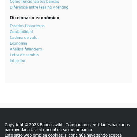
Cómo funcionan los bancos
Diferencia entre leasing y renting
Diccionario económico
Estados financieros
Contabilidad
Cadena de valor
Economía
Análisis financiero
Letra de cambio
Inflación
Copyright © 2026 Bancos.wiki - Comparamos entidades bancarias
para ayudar a Usted encontrar su mejor banco.
Este sitio web emplea cookies, si continúa navegando acepta