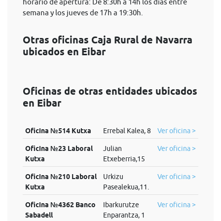
horario de apertura: De 8:30h a 14h los días entre
semana y los jueves de 17h a 19:30h.
Otras oficinas Caja Rural de Navarra
ubicados en Eibar
Oficinas de otras entidades ubicados
en Eibar
Oficina №514 Kutxa
Errebal Kalea, 8
Ver oficina >
Oficina №23 Laboral
Julian
Ver oficina >
Kutxa
Etxeberria,15
Oficina №210 Laboral
Urkizu
Ver oficina >
Kutxa
Pasealekua,11.
Oficina №4362 Banco
Ibarkurutze
Ver oficina >
Sabadell
Enparantza, 1