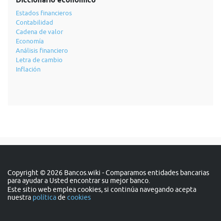
Diccionario económico
Estados financieros
Contabilidad
Cadena de valor
Economía
Análisis financiero
Letra de cambio
Inflación
Copyright © 2026 Bancos.wiki - Comparamos entidades bancarias
para ayudar a Usted encontrar su mejor banco.
Este sitio web emplea cookies, si continúa navegando acepta
nuestra
política
de
cookies