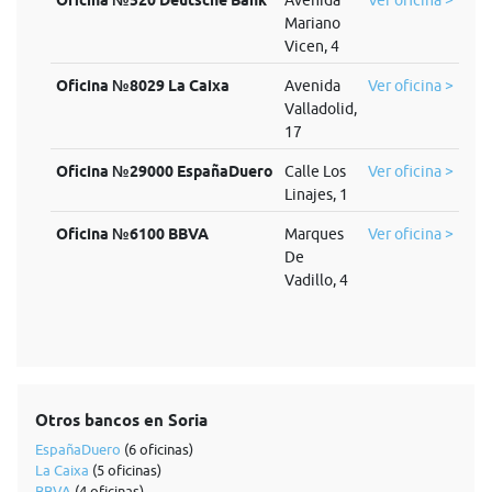
Oficina №520 Deutsche Bank
Avenida
Ver oficina >
Mariano
Vicen, 4
Oficina №8029 La Caixa
Avenida
Ver oficina >
Valladolid,
17
Oficina №29000 EspañaDuero
Calle Los
Ver oficina >
Linajes, 1
Oficina №6100 BBVA
Marques
Ver oficina >
De
Vadillo, 4
Otros bancos en Soria
EspañaDuero
(6 oficinas)
La Caixa
(5 oficinas)
BBVA
(4 oficinas)