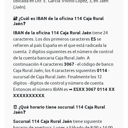
ubicada en Dtr. E. García Triviño López, 3, en Jaén
(Jaén).
🔐 ¿Cuál es IBAN de la oficina 114 Caja Rural
Jaén❓
IBAN de la oficina 114 Caja Rural Jaén
tiene 24
caracteres. Los dos primeros caracteres
ES
se
refieren al país España en el que está radicada la
cuenta. 2 dígitos siguientes es el número de control
de la cuenta bancaria Caja Rural Jaén. A
continuación 4 caracteres
3067
- el código de banco
Caja Rural Jaén; los 4 caracteres siguientes
0114
-
sucursal de Caja Rural Jaén. Finalmente los 12
dígitos - dígitos de control y número de cuenta.
Entonces el nùmero IBAN es ➡
ESXX 3067 0114 XX
XXXXXXXXXX
.
⏰ ¿Qué horario tiene sucursal 114 Caja Rural
Jaén❓
Sucursal 114 Caja Rural Jaén
tiene siguiente
horario de apertura: Lunes a Sábado de 8:00 a 14:00