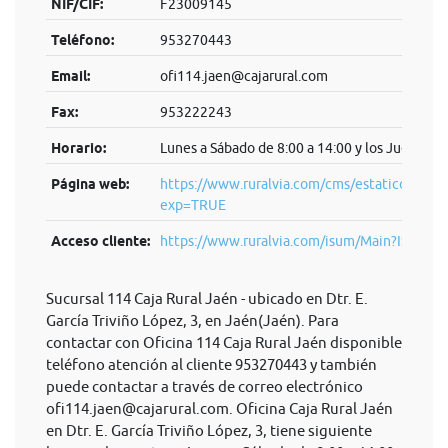
NIF/CIF:
F23009145
Teléfono:
953270443
Email:
ofi114.jaen@cajarural.com
Fax:
953222243
Horario:
Lunes a Sábado de 8:00 a 14:00 y los Jueves de
Página web:
https://www.ruralvia.com/cms/estatico/rvia/ja
exp=TRUE
Acceso cliente:
https://www.ruralvia.com/isum/Main?IS...
Sucursal 114 Caja Rural Jaén - ubicado en Dtr. E.
García Triviño López, 3, en Jaén(Jaén). Para
contactar con Oficina 114 Caja Rural Jaén disponible
teléfono atención al cliente 953270443 y también
puede contactar a través de correo electrónico
ofi114.jaen@cajarural.com
. Oficina Caja Rural Jaén
en Dtr. E. García Triviño López, 3, tiene siguiente