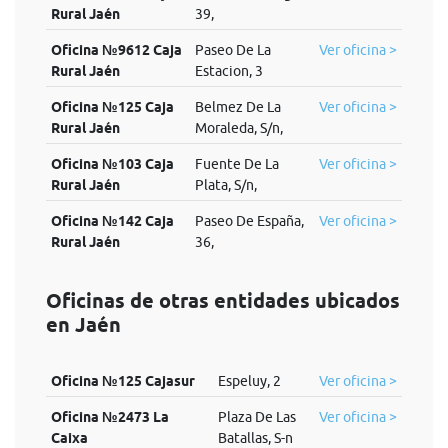
Rural Jaén
39,
Oficina №9612 Caja
Paseo De La
Ver oficina >
Rural Jaén
Estacion, 3
Oficina №125 Caja
Belmez De La
Ver oficina >
Rural Jaén
Moraleda, S/n,
Oficina №103 Caja
Fuente De La
Ver oficina >
Rural Jaén
Plata, S/n,
Oficina №142 Caja
Paseo De España,
Ver oficina >
Rural Jaén
36,
Oficinas de otras entidades ubicados
en Jaén
Oficina №125 Cajasur
Espeluy, 2
Ver oficina >
Oficina №2473 La
Plaza De Las
Ver oficina >
Caixa
Batallas, S-n