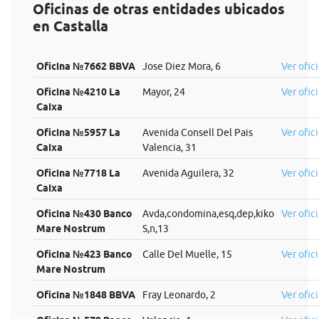
Oficinas de otras entidades ubicados
en Castalla
Oficina №7662 BBVA
Jose Diez Mora, 6
Ver ofic
Oficina №4210 La
Mayor, 24
Ver ofic
Caixa
Oficina №5957 La
Avenida Consell Del Pais
Ver ofic
Caixa
Valencia, 31
Oficina №7718 La
Avenida Aguilera, 32
Ver ofic
Caixa
Oficina №430 Banco
Avda,condomina,esq,dep,kiko
Ver ofic
Mare Nostrum
S,n,13
Oficina №423 Banco
Calle Del Muelle, 15
Ver ofic
Mare Nostrum
Oficina №1848 BBVA
Fray Leonardo, 2
Ver ofic