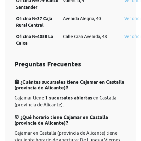
Oficina №579 Banco
Valencia, 4
Ver ofic
Santander
Oficina №37 Caja
Avenida Alegría, 40
Ver ofic
Rural Central
Oficina №4058 La
Calle Gran Avenida, 48
Ver ofic
Caixa
Preguntas Frecuentes
🏦 ¿Cuántas sucursales tiene Cajamar en Castalla
(provincia de Alicante)❓
Cajamar tiene
1 sucursales abiertas
en Castalla
(provincia de Alicante).
⏰ ¿Qué horario tiene Cajamar en Castalla
(provincia de Alicante)❓
Cajamar en Castalla (provincia de Alicante) tiene
siguiente horario de apertura: De Lunes a Viernes